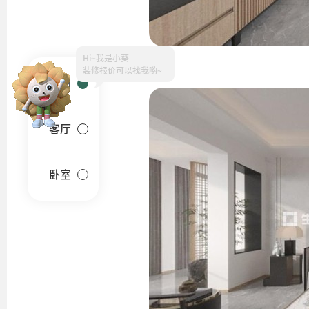
Hi~
户型图
客厅
卧室