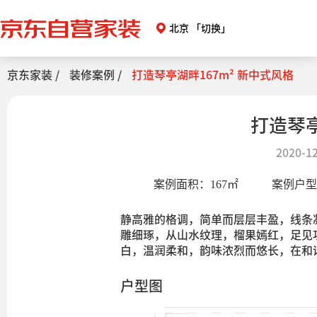
北京
「切换」
京东家装 /
装修案例 /
打造琴亭湖畔167m² 新中式风格
打造琴亭
2020-12
案例面积：
167
㎡
案例户
静高雅的格调，简单而层层丰盈，线条
雕细琢，从山水纹理，榴果嫣红，足见
白，温润柔和，韵味浓烈而悠长，在和
户型图