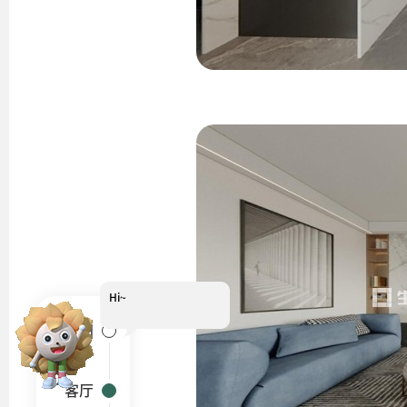
Hi~
我是小葵
户型图
客厅