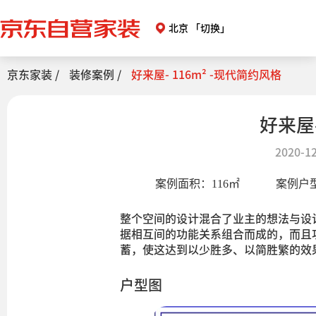
北京
「切换」
京东家装 /
装修案例 /
好来屋- 116m² -现代简约风格
好来屋-
2020-12
案例面积：
116
㎡
案例户
整个空间的设计混合了业主的想法与设
据相互间的功能关系组合而成的，而且
蓄，使这达到以少胜多、以简胜繁的效
户型图