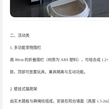
二、活动类
1. 多功能宠物围栏
高
80cm 的折叠围栏（材质为 ABS 塑料），可组合成 1
锁，顶部可放置玩具，兼具隔离与互动功能。
2. 壁挂式猫爬架
由实木踏板与麻绳柱组成，安装在阳台墙面（高度
1.5