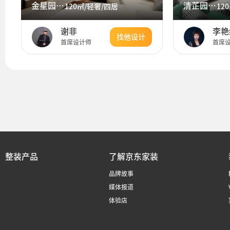
金星园120平米现代轻奢，高级大气
清芷园 120㎡ 现代简约
120㎡/轻奢/四居
12
谢非
李艳
找他设计
首席设计师
首席
整装产品
了解京东家装
品牌故事
媒体报道
体验店