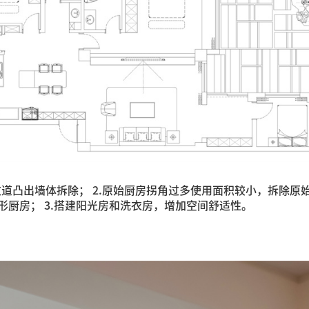
过道凸出墙体拆除； 2.原始厨房拐角过多使用面积较小，拆除原
形厨房； 3.搭建阳光房和洗衣房，增加空间舒适性。