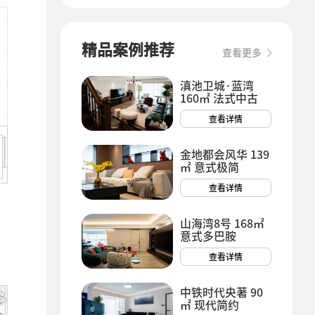
精品案例推荐
查看更多
滇池卫城·蓝湾
160㎡ 法式中古
查看详情
金地都会风华 139
㎡ 意式极简
查看详情
山海湾8号 168㎡
意式多巴胺
查看详情
中铁时代央著 90
㎡ 现代简约