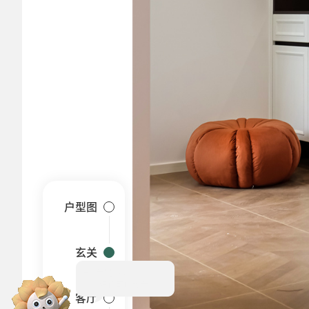
户型图
玄关
Hi~
我是小葵
装修报价可以找我哟~
客厅