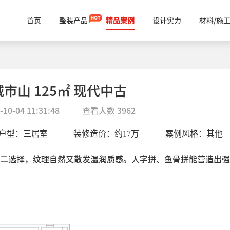
首页
整装产品
精品案例
设计实力
材料/施
城市山 125㎡ 现代中古
-10-04 11:31:48
查看人数
3962
户型：
三居室
装修造价：约
17
万
案例风格：
其他
二选择，纹理自然又散发温润质感。人字拼、鱼骨拼能营造出强