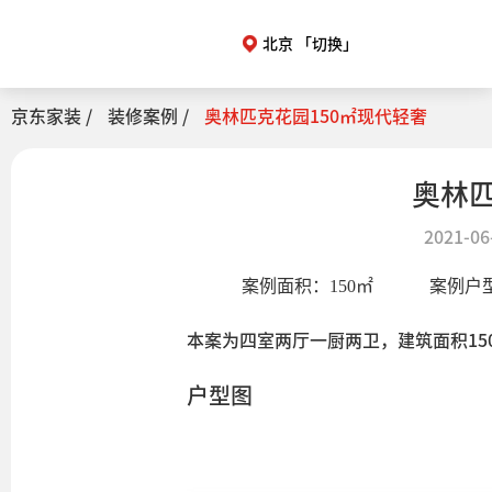
北京
「切换」
京东家装 /
装修案例 /
奥林匹克花园150㎡现代轻奢
奥林匹
2021-06
案例面积：
150
㎡
案例户
本案为四室两厅一厨两卫，建筑面积1
户型图