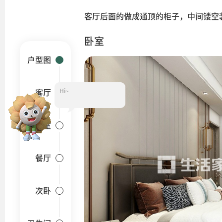
客厅后面的做成通顶的柜子，中间镂空
卧室
户型图
Hi~
客厅
卧室
餐厅
次卧