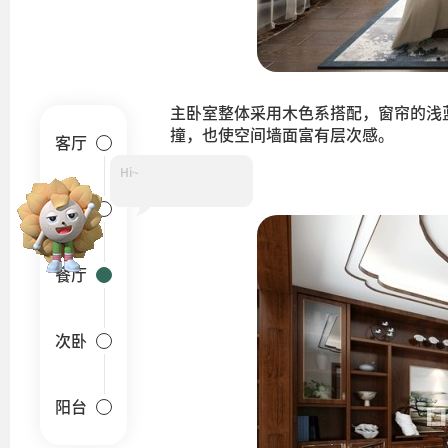
主卧室整体采用木色系搭配，窗帘的浅
撞，也使空间墙面富有层次感。
客厅
Hi~
餐厅
卧室
餐厅
次卧
阳台