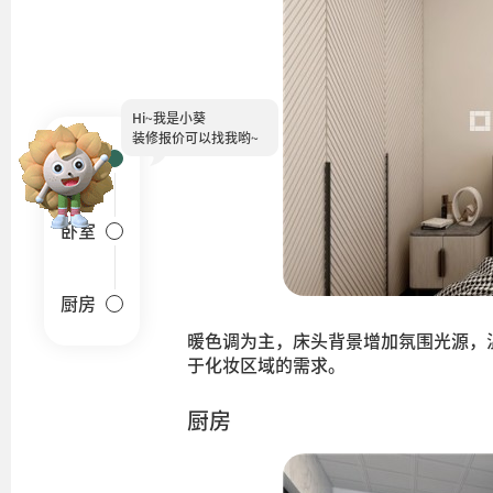
Hi~
我是小葵
装修报价可以找我哟~
客厅
卧室
厨房
暖色调为主，床头背景增加氛围光源，
于化妆区域的需求。
厨房