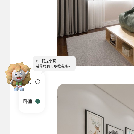
Hi~
客厅
卧室