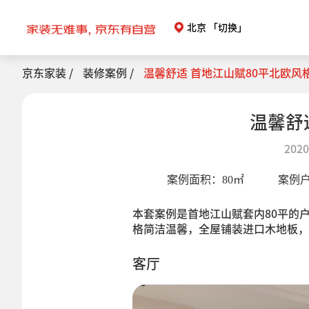
北京
「切换」
京东家装 /
装修案例 /
温馨舒适 首地江山赋80平北欧风
温馨舒
2020
案例面积：
80
㎡
案例
本套案例是首地江山赋套内80平的
格简洁温馨，全屋铺装进口木地板，
客厅