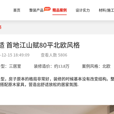
首页
整装产品
精品案例
设计实力
材料/施
格
适 首地江山赋80平北欧风格
-12-15 18:49:09
查看人数
5806
户型：
三居室
装修造价：约
13.8
万
案例风格：
北欧
户型，房子原本的格局非常好，装修的时候基本没有改变结构。
搭配原木家具，营造出舒适放松的居家氛围.