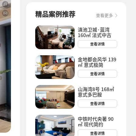
精品案例推荐
查看更多
滇池卫城·蓝湾
160㎡ 法式中古
查看详情
金地都会风华 139
㎡ 意式极简
查看详情
山海湾8号 168㎡
意式多巴胺
查看详情
中铁时代央著 90
㎡ 现代简约
查看详情