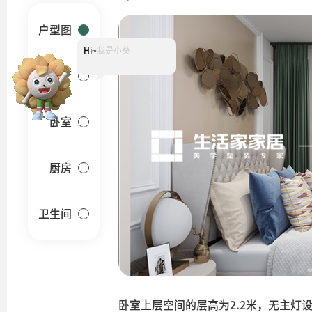
户型图
Hi~
我是小葵
装修报价可以找我哟~
客厅
卧室
厨房
卫生间
卧室上层空间的层高为2.2米，无主