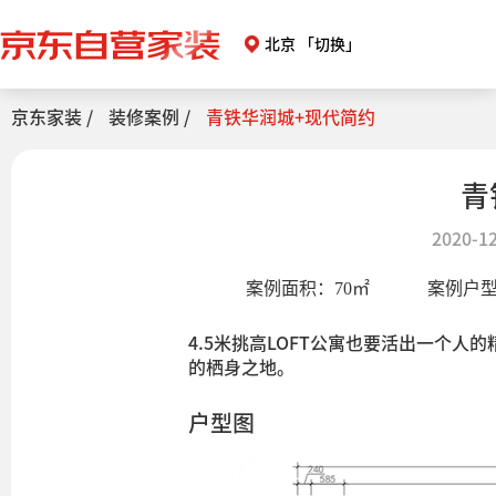
北京
「切换」
京东家装 /
装修案例 /
青铁华润城+现代简约
青
2020-12
案例面积：
70
㎡
案例户
4.5米挑高LOFT公寓也要活出一个
的栖身之地。
户型图