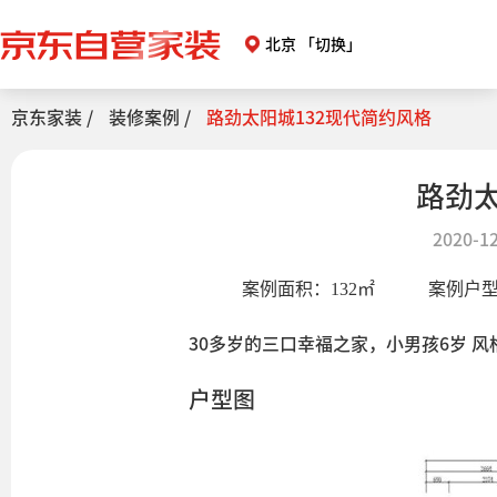
北京
「切换」
京东家装 /
装修案例 /
路劲太阳城132现代简约风格
路劲太
2020-12
案例面积：
132
㎡
案例户
30多岁的三口幸福之家，小男孩6岁 
户型图