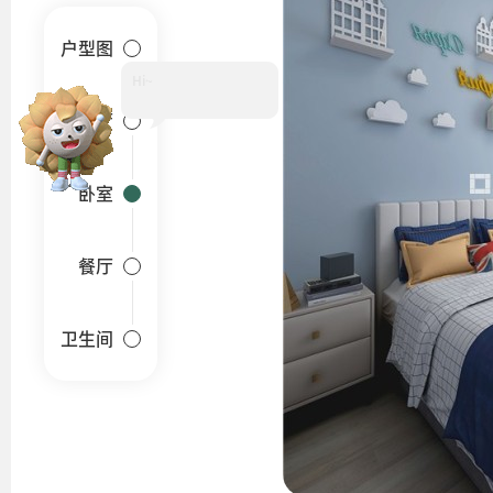
户型图
Hi~
客厅
卧室
餐厅
卫生间