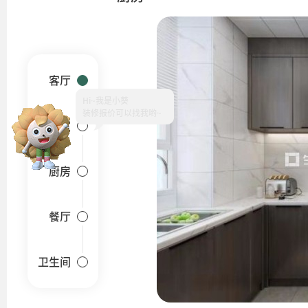
客厅
Hi~
卧室
厨房
餐厅
卫生间