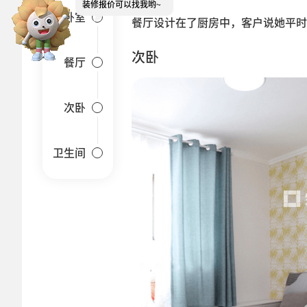
装修报价可以找我哟~
卧室
餐厅设计在了厨房中，客户说她平时
次卧
餐厅
次卧
卫生间