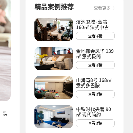
精品案例推荐
查看更多
滇池卫城·蓝湾
160㎡ 法式中古
查看详情
金地都会风华 139
㎡ 意式极简
查看详情
山海湾8号 168㎡
意式多巴胺
查看详情
中铁时代央著 90
，装
㎡ 现代简约
查看详情