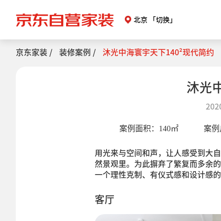
北京
「切换」
京东家装 /
装修案例 /
沐光中海寰宇天下140²现代简约
沐光中
202
案例面积：
140
㎡
案例
用光来与空间和声，让人感受到大自
然景观里。为此摒弃了繁复而多余的
一个理性克制、有仪式感和设计感的
客厅