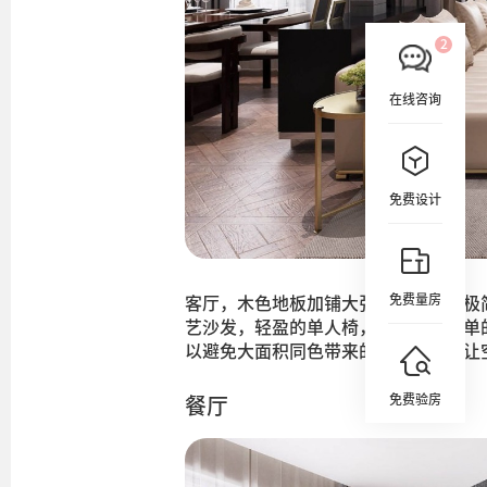
在线咨询
免费设计
免费量房
客厅，木色地板加铺大张灰色地毯，极
艺沙发，轻盈的单人椅，选择用最简单
以避免大面积同色带来的视觉疲劳，让
免费验房
餐厅