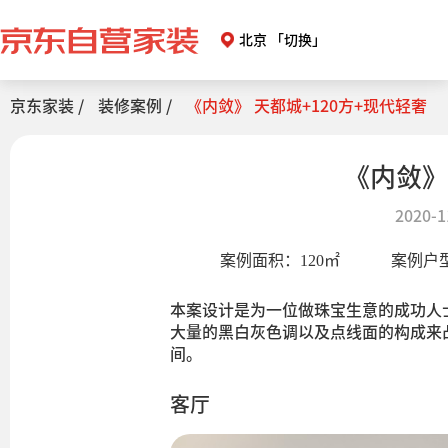
北京
「切换」
京东家装 /
装修案例 /
《内敛》 天都城+120方+现代轻奢
《内敛》
2020-1
案例面积：
120
㎡
案例户
本案设计是为一位做珠宝生意的成功人
大量的黑白灰色调以及点线面的构成来
间。
客厅