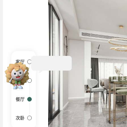
Hi~
客厅
卧室
餐厅
次卧