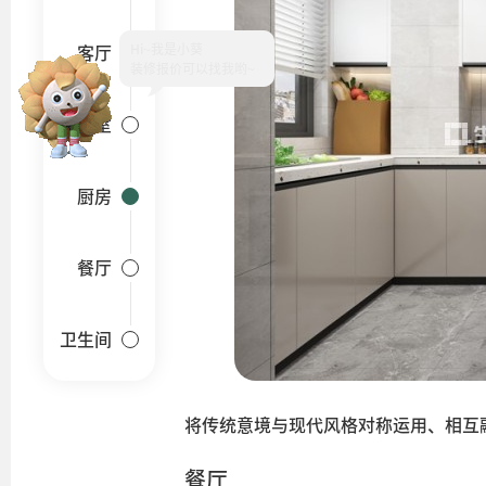
Hi~
客厅
卧室
厨房
餐厅
卫生间
将传统意境与现代风格对称运用、相互
餐厅