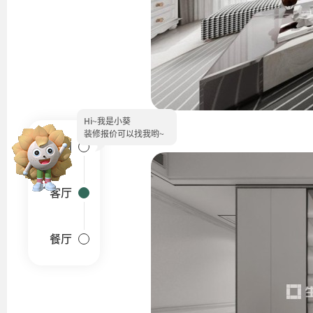
Hi~
我是小葵
装修报价可以找我哟~
户型图
客厅
餐厅