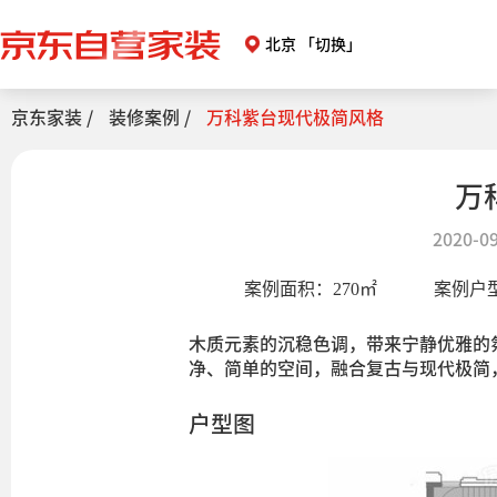
北京
「切换」
京东家装 /
装修案例 /
万科紫台现代极简风格
万
2020-09
案例面积：
270
㎡
案例户
木质元素的沉稳色调，带来宁静优雅的
净、简单的空间，融合复古与现代极简
户型图