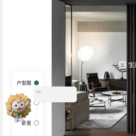
户型图
Hi~
客厅
卧室