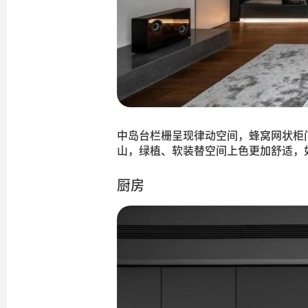
中岛台栏栅呈现律动空间，蜂窝网状柜
山，绿植、软装替空间上色更加舒适，
厨房