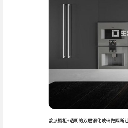
欧派橱柜+透明的双层钢化玻璃做隔断