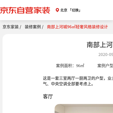
北京
「切换」
京东家装 /
装修案例 /
南部上河城96㎡轻奢风格装修设计
南部上河
2020-09
案例面积：
96
㎡
案例户
这是一套三室两厅一厨两卫的户型，业
气、中央空调全部要考虑上。
客厅