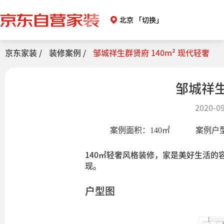
北京
「切换」
京东家装 /
装修案例 /
邹城祥生群贤府 140m² 现代轻奢
邹城祥生
2020-09
案例面积：
140
㎡
案例户
140㎡轻奢风格装修，家是美好生活
现。
户型图