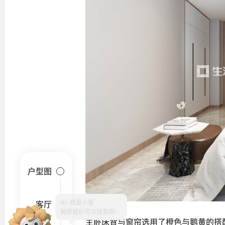
户型图
Hi~
客厅
主卧床背与窗帘选用了橙色与鹅黄的搭