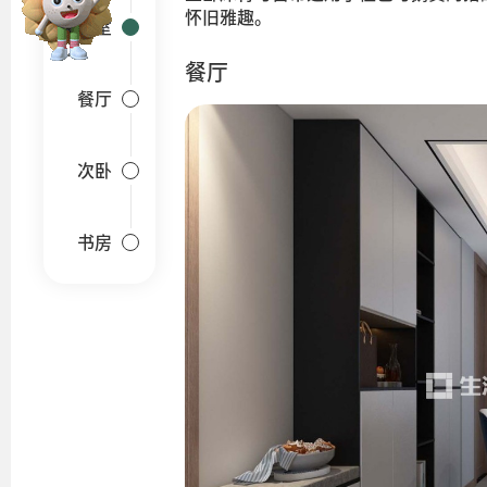
怀旧雅趣。
卧室
餐厅
餐厅
次卧
书房