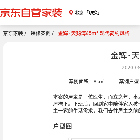
北京
「切换」
京东家装 /
装修案例 /
金辉·天鹅湾85m² 现代简约风格
金辉·天
2020-08
案例面积：
85
㎡
案例户型
本案的屋主是一位医生，而立之年，事
屋檐下。下班后，回到家中陪伴家人孩
主一家的生活需求，我们去往屋主之前
户型图