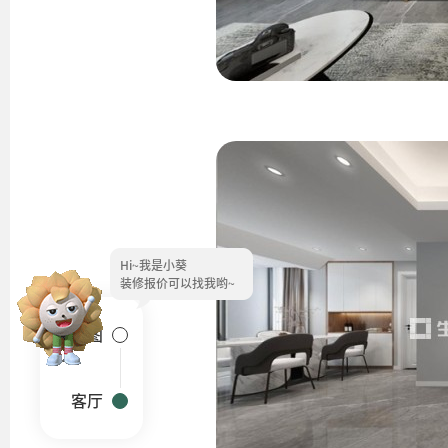
Hi~
我是小葵
装修报价可以找我哟~
户型图
客厅