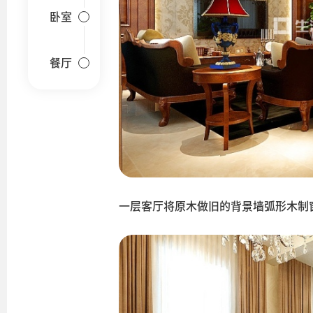
卧室
餐厅
一层客厅将原木做旧的背景墙弧形木制