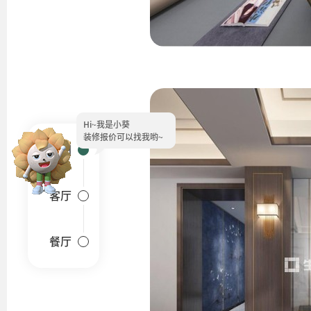
Hi~
我是小葵
装修报价可以找我哟~
户型图
客厅
餐厅