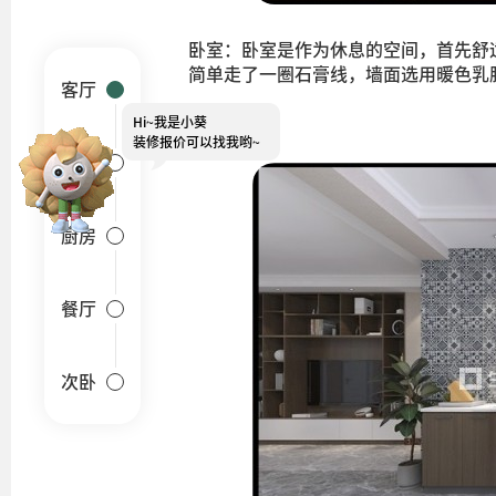
卧室：卧室是作为休息的空间，首先舒
简单走了一圈石膏线，墙面选用暖色乳
客厅
Hi~
我是小葵
厨房
装修报价可以找我哟~
卧室
厨房
餐厅
次卧