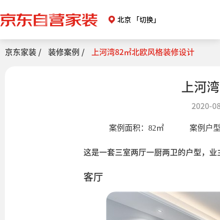
北京
「切换」
京东家装 /
装修案例 /
上河湾82㎡北欧风格装修设计
上河湾
2020-08
案例面积：
82
㎡
案例户
这是一套三室两厅一厨两卫的户型，业
客厅