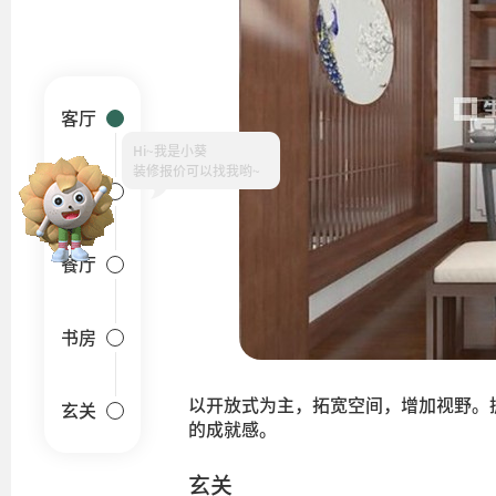
客厅
Hi~
卧室
餐厅
书房
以开放式为主，拓宽空间，增加视野。
玄关
的成就感。
玄关