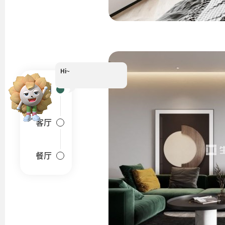
Hi~
我是小葵
户型图
客厅
餐厅