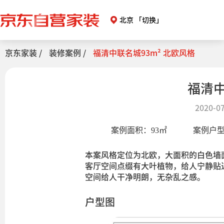
北京
「切换」
京东家装 /
装修案例 /
福清中联名城93m² 北欧风格
福清中
2020-07
案例面积：
93
㎡
案例户
本案风格定位为北欧，大面积的白色墙
客厅空间点缀有大叶植物，给人宁静贴
空间给人干净明朗，无杂乱之感。
户型图