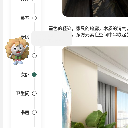
卧室
墨色的轻染，家具的轮廓，木质的清气
儒雅的气质，东方元素在空间中串联起
Hi~
厨房
餐厅
次卧
卫生间
书房