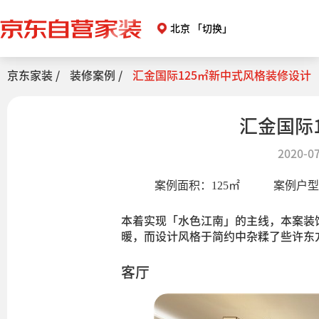
北京
「切换」
京东家装 /
装修案例 /
汇金国际125㎡新中式风格装修设计
汇金国际
2020-07
案例面积：
125
㎡
案例户
本着实现「水色江南」的主线，本案装
暖，而设计风格于简约中杂糅了些许东
客厅