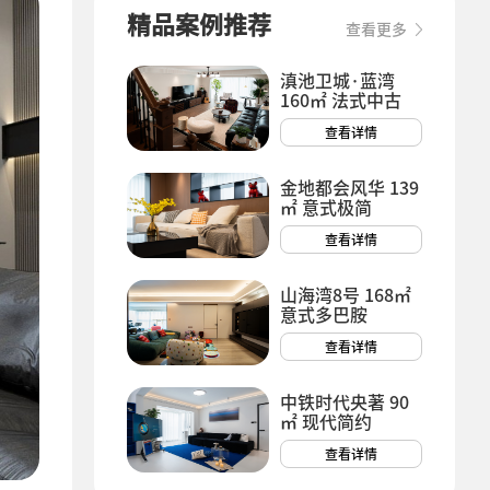
精品案例推荐
查看更多
滇池卫城·蓝湾
160㎡ 法式中古
查看详情
金地都会风华 139
㎡ 意式极简
查看详情
山海湾8号 168㎡
意式多巴胺
查看详情
中铁时代央著 90
㎡ 现代简约
查看详情