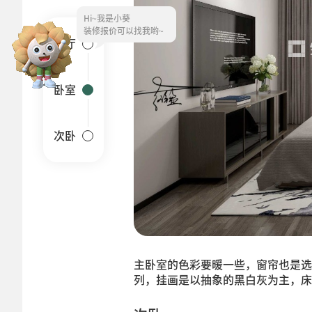
Hi~
客厅
卧室
次卧
主卧室的色彩要暖一些，窗帘也是选
列，挂画是以抽象的黑白灰为主，床