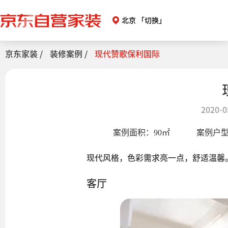
北京
「切换」
京东家装 /
装修案例 /
现代赞歌保利国际
2020-0
案例面积：
90
㎡
案例户
现代风格，色彩需求亮一点，舒适温馨
客厅