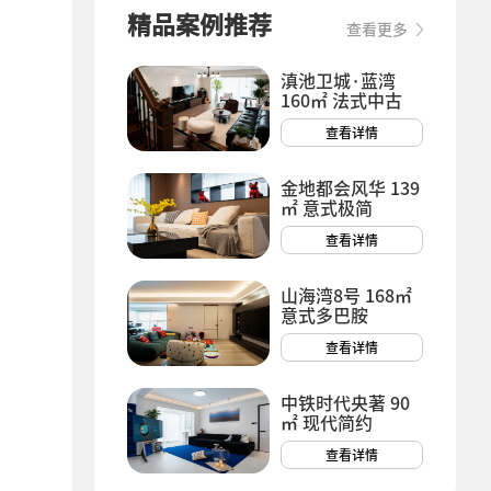
精品案例推荐
查看更多
滇池卫城·蓝湾
160㎡ 法式中古
查看详情
金地都会风华 139
㎡ 意式极简
查看详情
山海湾8号 168㎡
意式多巴胺
查看详情
中铁时代央著 90
㎡ 现代简约
查看详情