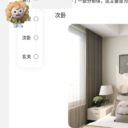
客厅
设计，多了一部分柜体，这主要是为
装修报价可以找我哟~
次卧
卧室
次卧
玄关