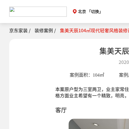
北京
「切换」
京东家装 /
装修案例 /
集美天辰104㎡现代轻奢风格装修
集美天辰
2020
案例面积：
104
㎡
案例
本案原户型为三室两卫，业主家常住
格方面业主希望有一个精致，明亮，
客厅