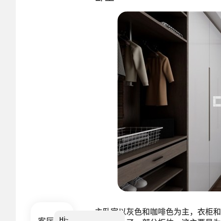
主卧室以灰色和咖啡色为主，衣柜和
Hi~
我是小葵