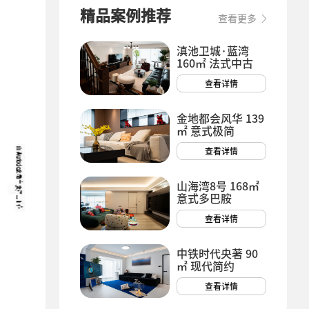
精品案例推荐
查看更多
滇池卫城·蓝湾
160㎡ 法式中古
查看详情
金地都会风华 139
㎡ 意式极简
查看详情
山海湾8号 168㎡
意式多巴胺
查看详情
中铁时代央著 90
㎡ 现代简约
查看详情