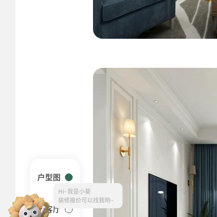
户型图
Hi~
我是小葵
客厅