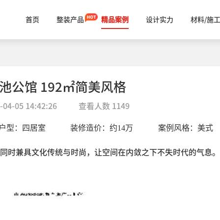
首页
整装产品
精品案例
设计实力
材料/施
池公馆 192㎡简美风格
-04-05 14:42:26
查看人数
1149
户型：
四居室
装修造价：约
14
万
案例风格：
美式
同时兼具文化传统与时尚，让空间在内敛之下不失时代的气息。