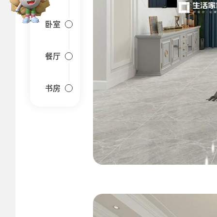
卧室
餐厅
书房