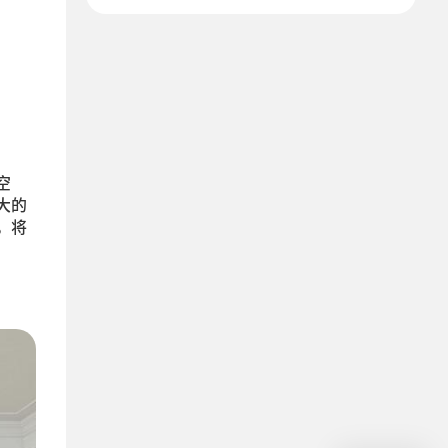
空
大的
，将