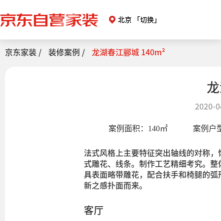
北京
「切换」
京东家装 /
装修案例 /
龙湖春江郦城 140m²
龙
2020-0
案例面积：
140
㎡
案例户
法式风格上主要特征突出轴线的对称，
式雕花、线条。制作工艺精细考究。整
具表面略带雕花，配合扶手和椅腿的弧
新之感扑面而来。
客厅