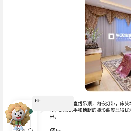
Hi~
我是小葵
主卧顶面做直线吊顶，内嵌灯带，床头
花，配合扶手和椅腿的弧形曲度显得优
客厅
来。
卧室