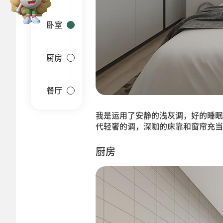
卧室
厨房
餐厅
我是运用了安静的浅灰调，好的睡眠
代轻奢的调，深咖的床靠和窗帘充当
厨房