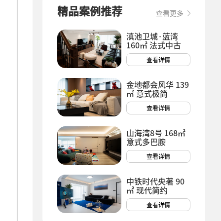
精品案例推荐
查看更多
滇池卫城·蓝湾
160㎡ 法式中古
查看详情
金地都会风华 139
㎡ 意式极简
查看详情
山海湾8号 168㎡
意式多巴胺
查看详情
中铁时代央著 90
㎡ 现代简约
查看详情