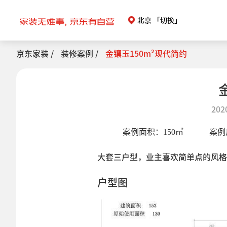
北京
「切换」
京东家装 /
装修案例 /
金镶玉150m²现代简约
202
案例面积：
150
㎡
案例
大套三户型，业主喜欢简单点的风格
户型图