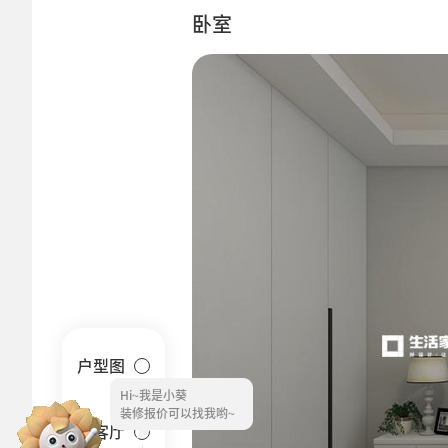
卧室
户型图
Hi~
客厅