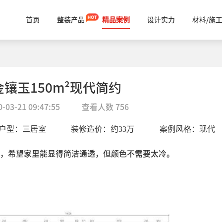
首页
整装产品
精品案例
设计实力
材料/施
金镶玉150m²现代简约
0-03-21 09:47:55
查看人数
756
户型：
三居室
装修造价：约
33
万
案例风格：
现代
，希望家里能显得简洁通透，但颜色不需要太冷。