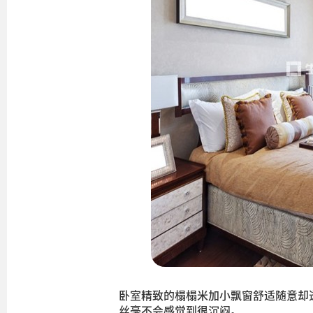
卧室精致的榻榻米加小飘窗舒适随意却
丝毫不会感觉到很沉闷。