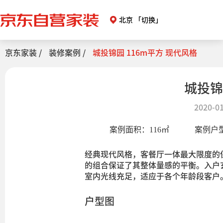
北京
「切换」
京东家装 /
装修案例 /
城投锦园 116m平方 现代风格
城投锦
2020-01
案例面积：
116
㎡
案例户
经典现代风格，客餐厅一体最大限度的
的组合保证了其整体量感的平衡。入户
室内光线充足，适应于各个年龄段客户
户型图