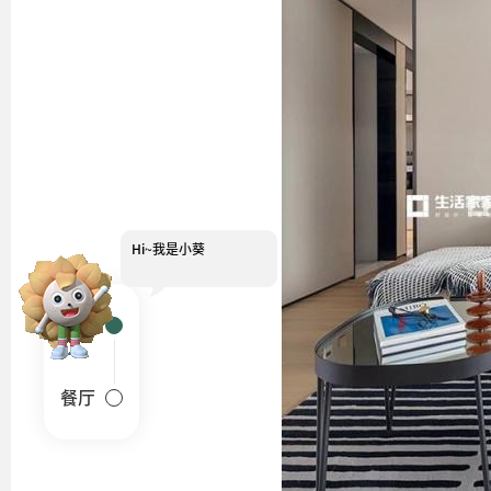
Hi~
我是小葵
装修报价可以找我哟~
客厅
餐厅