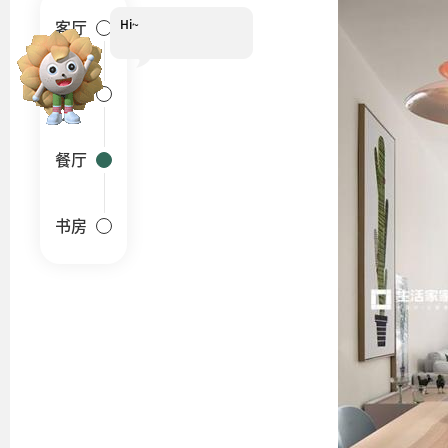
Hi~
客厅
卧室
餐厅
书房