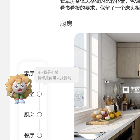
长辈房整体风格做的比较朴素，色调
看书看报的要求，保留了一个床头柜
厨房
Hi~
客厅
卧室
厨房
餐厅