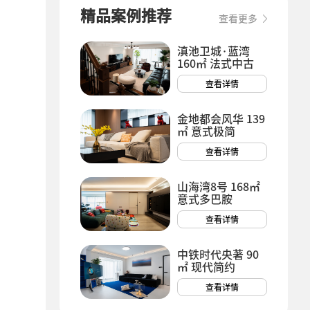
精品案例推荐
查看更多
滇池卫城·蓝湾
160㎡ 法式中古
查看详情
金地都会风华 139
㎡ 意式极简
查看详情
山海湾8号 168㎡
意式多巴胺
查看详情
中铁时代央著 90
㎡ 现代简约
查看详情