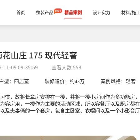
首页
整装产品
精品案例
设计实力
材料/施
梅花山庄 175 现代轻奢
9-11-09 09:35:59
查看人数
558
户型：
四居室
装修造价：约
43
万
案例风格：
轻奢
习惯，故将长辈房安排在一楼，并将一楼小房间作为多功能房，
为客房用，一楼作为主要的活动区域，所以客餐厅以及厨房都在
以及夫妻俩的一个套房，包含主卧室、衣帽间以及一个小影音厅