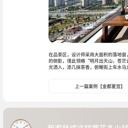
在品茶区，设计师采用大面积的落地窗
的倒影，借此领略“明月出天山，苍茫
光洒入，添几抹茶香，俯瞰街上车水马
上一篇案例【金都夏宫】