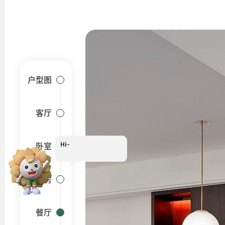
户型图
客厅
Hi~
我是小葵
卧室
装修报价可以找我哟~
厨房
餐厅