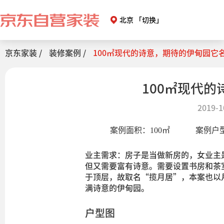
北京
「切换」
京东家装 /
装修案例 /
100㎡现代的诗意，期待的伊甸园它
100㎡现代
2019-1
案例面积：
100
㎡
案例户
业主需求：房子是当做新房的，女业主
但又需要富有诗意。需要设置书房和茶
于顶层，故取名“揽月居”，本案也以
满诗意的伊甸园。
户型图