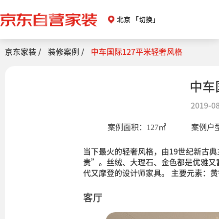
北京
「切换」
京东家装 /
装修案例 /
中车国际127平米轻奢风格
中车
2019-08
案例面积：
127
㎡
案例户
当下最火的轻奢风格，由19世纪新古
贵”。丝绒、大理石、金色都是优雅又
代又摩登的设计师家具。 主要元素：
客厅