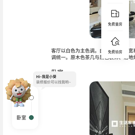
免费量房
客厅以白色为主色调。白色大理石扩宽
免费验房
调统一。原木色茶几与黑色装饰、落地
卧室
Hi~
我是小葵
装修报价可以找我哟~
客厅
卧室