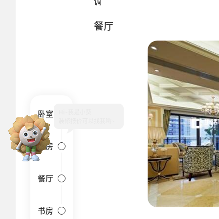
调
餐厅
Hi~
卧室
厨房
餐厅
书房