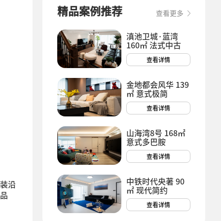
精品案例推荐
查看更多
滇池卫城·蓝湾
160㎡ 法式中古
查看详情
金地都会风华 139
㎡ 意式极简
查看详情
山海湾8号 168㎡
意式多巴胺
查看详情
中铁时代央著 90
装沿
㎡ 现代简约
品
查看详情