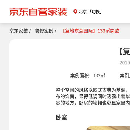
北京
「切换」
京东家装 /
装修案例 /
【复地东湖国际】133㎡简欧
【复
2019
案例面积：
133
㎡
案例
整个空间的风格以欧式古典为基调，
布的饰面，显得低调同时透露出奢华
念的地方，卧房的墙裙也彰显家里内
卧室