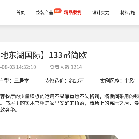
首页
整装产品
精品案例
设计实力
材料/施
地东湖国际】133㎡简欧
-08-03 14:32:10
查看人数
1214
户型：
三居室
装修造价：约
23
万
案例风格：
北欧
客餐厅的少量墙板的运用不显厚重也不失格调，墙板间采用的镜
。书房里的实木书柜是家里安静的角落，商场上的高压之后，最
敛奢华。