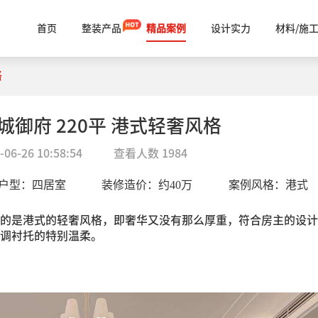
首页
整装产品
精品案例
设计实力
材料/施
格
城御府 220平 港式轻奢风格
-06-26 10:58:54
查看人数
1984
户型：
四居室
装修造价：约
40
万
案例风格：
港式
的是港式的轻奢风格，即奢华又没有那么厚重，符合房主的设计
调衬托的特别温柔。