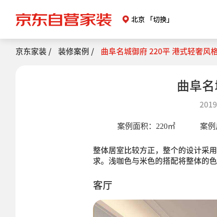
北京
「切换」
京东家装 /
装修案例 /
曲阜名城御府 220平 港式轻奢风
曲阜名
2019
案例面积：
220
㎡
案例
整体居室比较方正，整个的设计采用
求。浅咖色与米色的搭配将整体的色
客厅