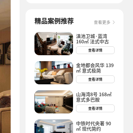
精品案例推荐
查看更多
滇池卫城·蓝湾
160㎡ 法式中古
查看详情
金地都会风华 139
㎡ 意式极简
查看详情
山海湾8号 168㎡
意式多巴胺
查看详情
中铁时代央著 90
㎡ 现代简约