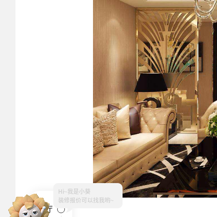
Hi~
我是小葵
客厅