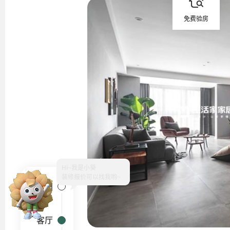
免费验房
Hi~
户型图
客厅